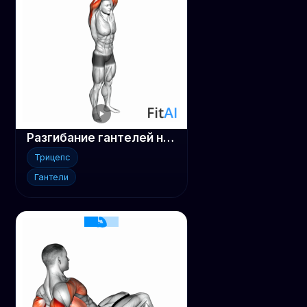
Разгибание гантелей на трицепс стоя
Трицепс
Гантели