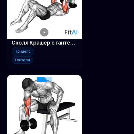
Сколл Крашер с гантелями лежа на полу
Трицепс
Гантели