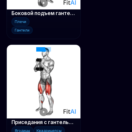
Боковой подъем гантелей стоя
Плечи
Гантели
Приседания с гантелью 'бокал'
Ягодицы
Квадрицепсы