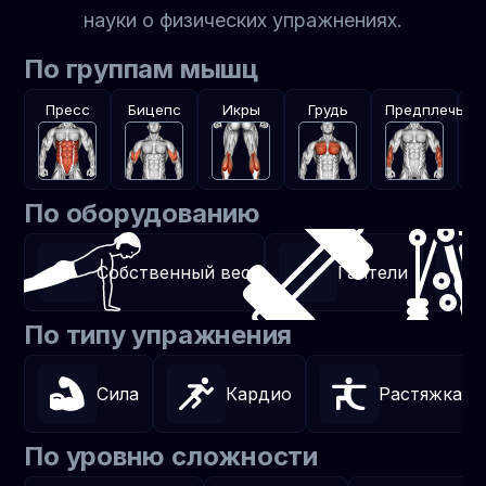
науки о физических упражнениях.
По группам мышц
Пресс
Бицепс
Икры
Грудь
Предплечья
Я
По оборудованию
Собственный вес
Гантели
По типу упражнения
Сила
Кардио
Растяжка
По уровню сложности