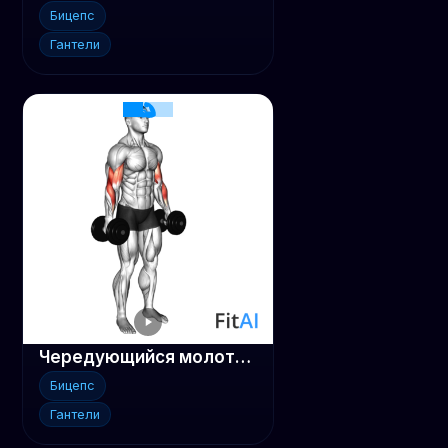
Бицепс
Гантели
Чередующийся молотковый подъем гантелей
Бицепс
Гантели