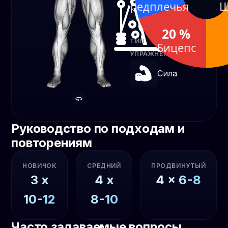
ОБОРУДОВАНИЕ
Предплечья
Ш
Блок
20 %
ТИП
Бицепс
УПРАЖНЕНИЯ
Сила
Руководство по подходам и
повторениям
НОВИЧОК
СРЕДНИЙ
ПРОДВИНУТЫЙ
3
x
4
x
4
x
6-8
10-12
8-10
Часто задаваемые вопросы