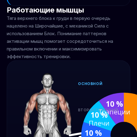
Работающие мышцы
Тяга верхнего блока к груди в первую очередь
нацелено на Широчайшие, с механикой Сила с
использованием Блок. Понимание паттернов
активации мышц помогает сосредоточиться на
правильном включении и максимизировать
эффективность тренировки.
ОСНОВНОЙ
Широчайшие
50 %
10 %
Трапеции
ВТОРОСТЕПЕННЫЙ
10 %
Бицепс
Пр
Плечи
20 %
10
10 %