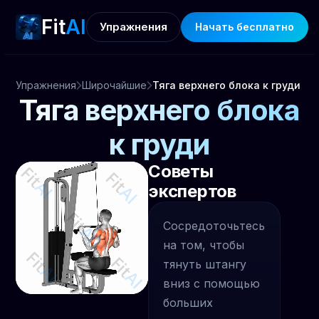
Fit
AI
Упражнения
Начать бесплатно
Упражнения
Широчайшие
Тяга верхнего блока к груди
Тяга верхнего блока
к груди
Советы
экспертов
Сосредоточьтесь
на том, чтобы
тянуть штангу
вниз с помощью
больших