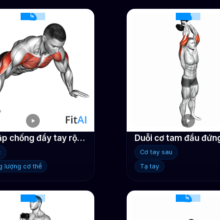
Bài tập chống đẩy tay rộng
c
Cơ tay sau
g lượng cơ thể
Tạ tay