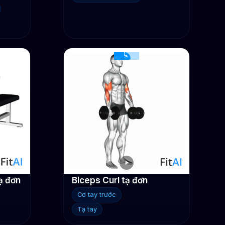
ạ đơn
Biceps Curl tạ đơn
Cơ tay trước
Tạ tay