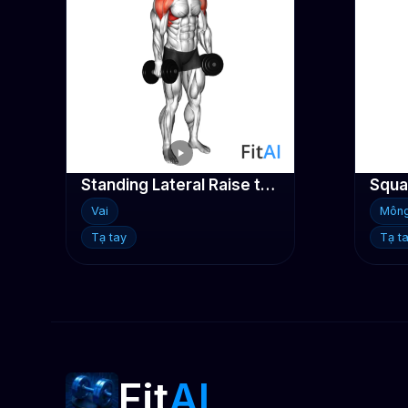
Standing Lateral Raise tạ đơn
Squat
Vai
Môn
Tạ tay
Tạ t
Fit
AI