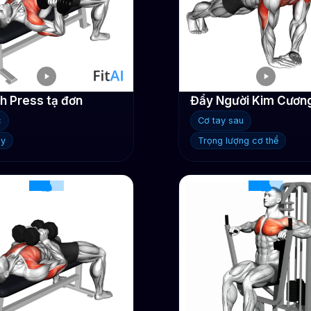
h Press tạ đơn
Đẩy Người Kim Cươn
c
Cơ tay sau
ay
Trọng lượng cơ thể