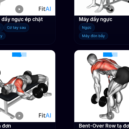
ạ đẩy ngực ép chặt
Máy đẩy ngực
c
Cơ tay sau
Ngực
ay
Máy đòn bẩy
ạ đơn
Bent-Over Row tạ đ