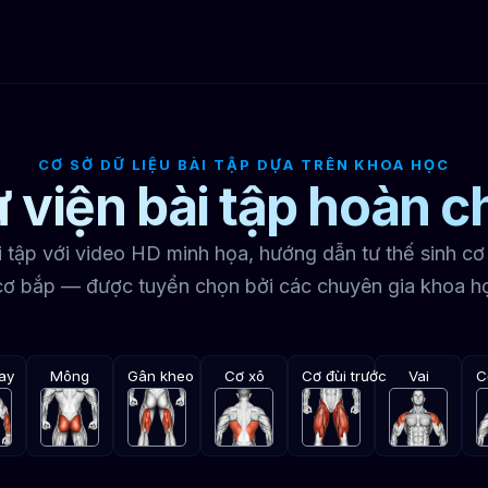
CƠ SỞ DỮ LIỆU BÀI TẬP DỰA TRÊN KHOA HỌC
 viện bài tập hoàn c
 tập với video HD minh họa, hướng dẫn tư thế sinh cơ 
cơ bắp — được tuyển chọn bởi các chuyên gia khoa h
ay
Mông
Gân kheo
Cơ xô
Cơ đùi trước
Vai
C