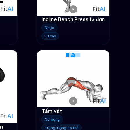
Incline Bench Press tạ đơn
Ngực
Tạ tay
Tấm ván
Cơ bụng
ơn
Trọng lượng cơ thể