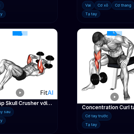
c
Vai
Cơ xô
Cơ thang
ay
Tạ tay
Bài tập Skull Crusher với tạ đơn nằm sàn
Concentration Curl t
ay sau
Cơ tay trước
ay
Tạ tay