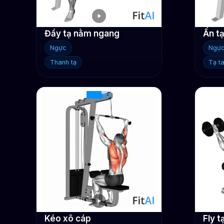
Đẩy tạ nằm ngang
Ấn t
Ngực
Ngự
Thanh tạ
Tạ t
Kéo xô cáp
Fly t