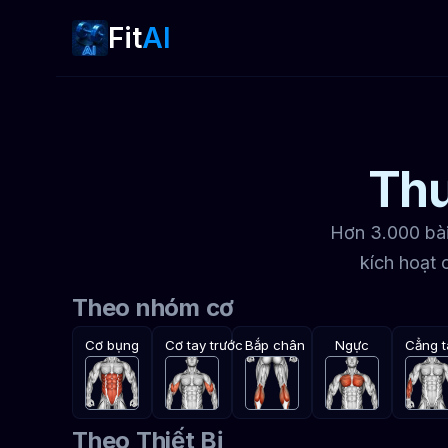
Fit
AI
Thư
Hơn 3.000 bài
kích hoạt 
Theo nhóm cơ
Cơ bụng
Cơ tay trước
Bắp chân
Ngực
Cẳng t
Theo Thiết Bị