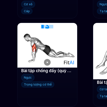
Cơ xô
Ngự
Cáp
Tạ t
Bài tập chống đẩy (quỳ gối)
Ngực
Trọng lượng cơ thể
Cơ t
Tạ t