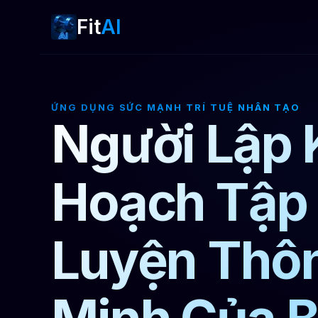
Fit
AI
ỨNG DỤNG SỨC MẠNH TRÍ TUỆ NHÂN TẠO
Người Lập 
Hoạch Tập
Luyện Thô