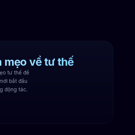
à mẹo về tư thế
ẹo tư thế để
mới bắt đầu
g động tác.