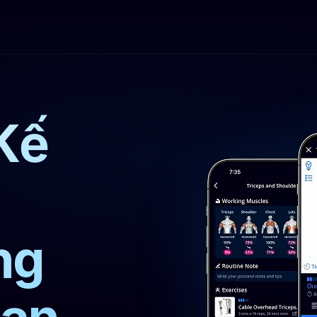
Kế
ng