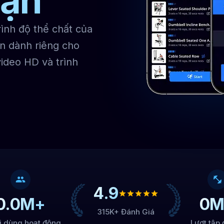
Bạn
trình độ thể chất của
ện dành riêng cho
video HD và trình
4.9
0.0
M+
0
M
315K+ Đánh Giá
i dùng hoạt động
Lượt tập 