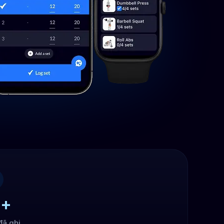
+
đã ghi