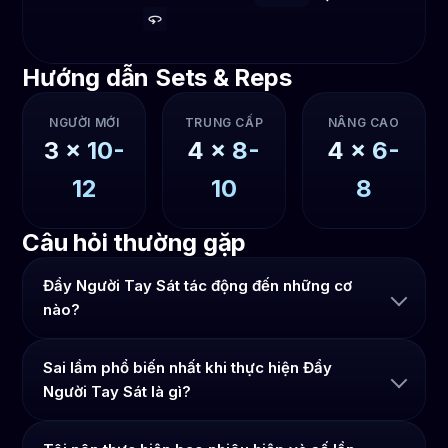
Hướng dẫn Sets & Reps
NGƯỜI MỚI
TRUNG CẤP
NÂNG CAO
3
x
10-
4
x
8-
4
x
6-
12
10
8
Câu hỏi thường gặp
Đẩy Người Tay Sát tác động đến những cơ
nào?
Sai lầm phổ biến nhất khi thực hiện Đẩy
Người Tay Sát là gì?