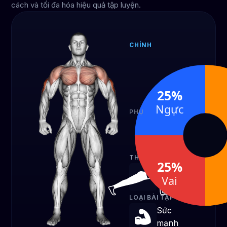
cách và tối đa hóa hiệu quả tập luyện.
CHÍNH
Cơ
tay
sau
25%
50%
Ngực
PHỤ
Vai
Ngực
25%
25%
THIẾT BỊ
25%
Trọng lượng cơ t
Vai
LOẠI BÀI TẬP
Sức
mạnh