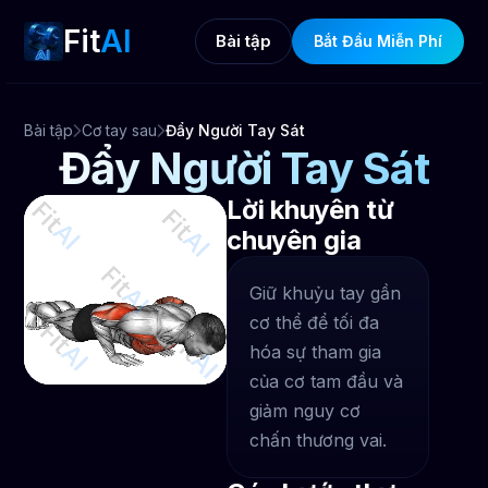
Fit
AI
Bài tập
Bắt Đầu Miễn Phí
Bài tập
Cơ tay sau
Đẩy Người Tay Sát
Đẩy Người Tay Sát
Lời khuyên từ
chuyên gia
Giữ khuỷu tay gần
cơ thể để tối đa
hóa sự tham gia
của cơ tam đầu và
giảm nguy cơ
chấn thương vai.