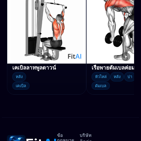
เคเบิลลาทพูลดาวน์
เรือพายดัมเบลค่อม
หลัง
หัวไหล่
หลัง
บ่า
เคเบิล
ดัมเบล
ข้อ
บริษัท
กฎหมาย