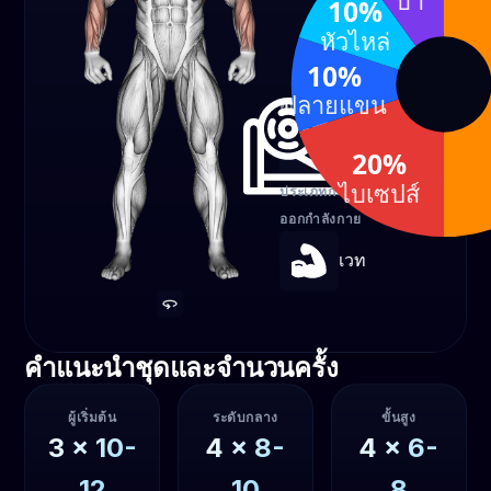
บ่า
10%
ไบเซ
ปลาย
ปส์
แขน
หัวไหล่
20%
10%
10%
ปลายแขน
อุปกรณ์
เครื่องเลเวอเรจ
20%
ไบเซปส์
ประเภทการ
ออกกำลังกาย
เวท
คำแนะนำชุดและจำนวนครั้ง
ผู้เริ่มต้น
ระดับกลาง
ขั้นสูง
3
x
10-
4
x
8-
4
x
6-
12
10
8