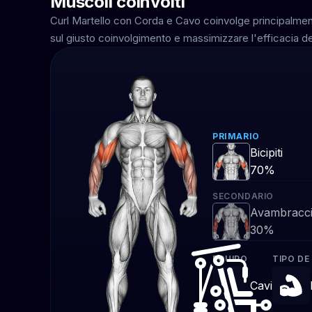
Muscoli coinvolti
Curl Martello con Corda e Cavo coinvolge principalment
sul giusto coinvolgimento e massimizzare l'efficacia de
PRIMARIO
Bicipiti
70%
SECONDARIO
Avambracc
30%
EQUIPO
TIPO DE
Cavi