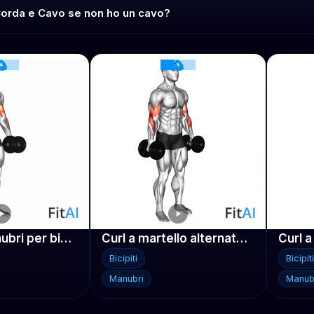
Corda e Cavo se non ho un cavo?
Curl con manubri per bicipiti
Curl a martello alternato con manubri
Bicipiti
Bicipiti
Manubri
Manub