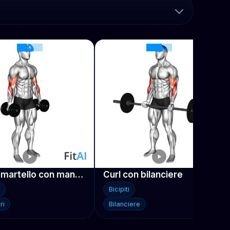
Curl a martello con manubri
Curl con bilanciere
Bicipiti
ri
Bilanciere