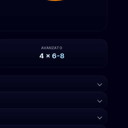
AVANZATO
4
x
6-8