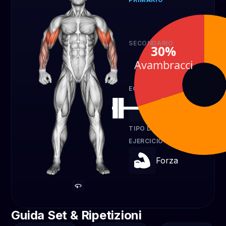
Bicipiti
70%
SECONDARIO
30%
Avambracci
Avambracci
30%
EQUIPO
Bilanciere
TIPO DE
EJERCICIO
Forza
Guida Set & Ripetizioni