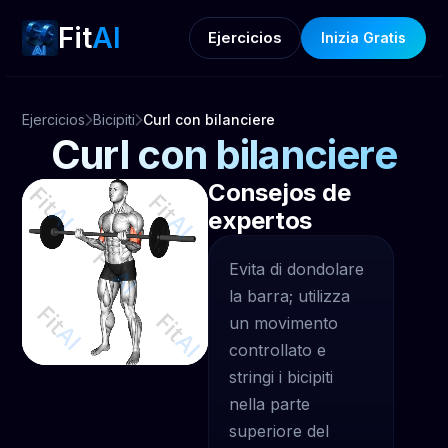
Fit
AI
Ejercicios
Inizia Gratis
Ejercicios
Bicipiti
Curl con bilanciere
Curl con bilanciere
Consejos de
expertos
Evita di dondolare
la barra; utilizza
un movimento
controllato e
stringi i bicipiti
nella parte
superiore del