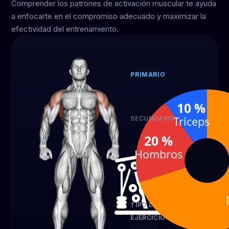
Comprender los patrones de activación muscular te ayuda
a enfocarte en el compromiso adecuado y maximizar la
efectividad del entrenamiento.
PRIMARIO
Dorsales
70 %
10 %
Tríceps
SECUNDARIO
Hombros
T
20 %
20 %
1
Hombros
EQUIPO
Cable
TIPO DE
EJERCICIO