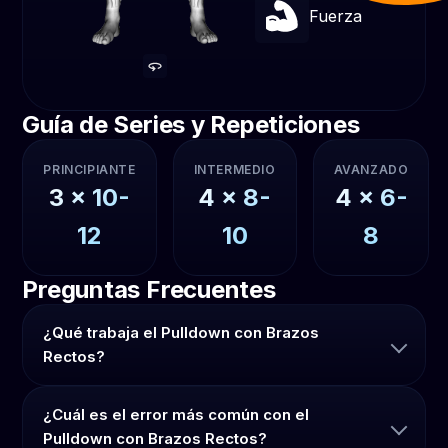
Fuerza
Guía de Series y Repeticiones
PRINCIPIANTE
INTERMEDIO
AVANZADO
3
x
10-
4
x
8-
4
x
6-
12
10
8
Preguntas Frecuentes
¿Qué trabaja el Pulldown con Brazos
Rectos?
¿Cuál es el error más común con el
Pulldown con Brazos Rectos?