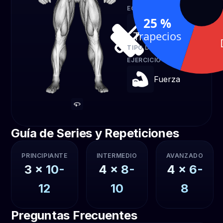
EQUIPO
25 %
Mancuerna
Trapecios
TIPO DE
EJERCICIO
Fuerza
Guía de Series y Repeticiones
PRINCIPIANTE
INTERMEDIO
AVANZADO
3
x
10-
4
x
8-
4
x
6-
12
10
8
Preguntas Frecuentes