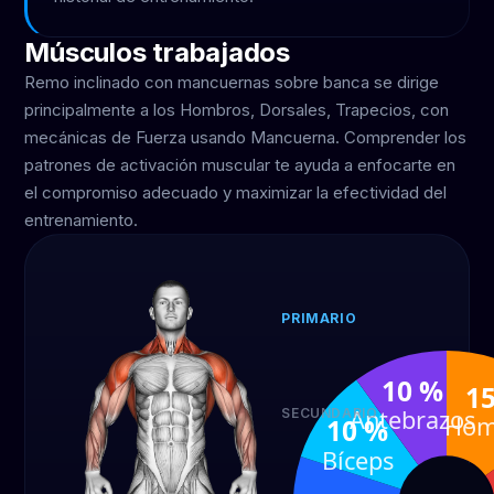
Músculos trabajados
Remo inclinado con mancuernas sobre banca se dirige
principalmente a los Hombros, Dorsales, Trapecios, con
mecánicas de Fuerza usando Mancuerna. Comprender los
patrones de activación muscular te ayuda a enfocarte en
el compromiso adecuado y maximizar la efectividad del
entrenamiento.
PRIMARIO
Hombros
D
15 %
4
10 %
1
Antebrazos
SECUNDARIO
Hom
10 %
Bíceps
Ant
Bíceps
10 %
10 