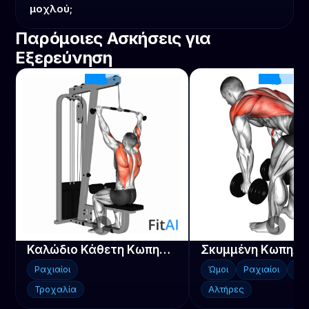
μοχλού;
Παρόμοιες Ασκήσεις για
Εξερεύνηση
Καλώδιο Κάθετη Κωπηλατική Κίνηση
Ραχιαίοι
Ώμοι
Ραχιαίοι
Τρ
Τροχαλία
Αλτήρες