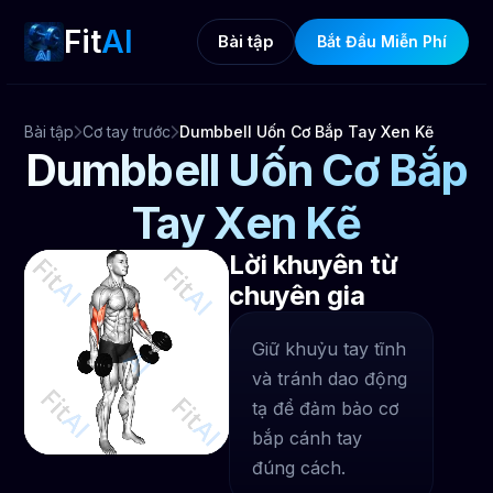
Fit
AI
Bài tập
Bắt Đầu Miễn Phí
Bài tập
Cơ tay trước
Dumbbell Uốn Cơ Bắp Tay Xen Kẽ
Dumbbell Uốn Cơ Bắp
Tay Xen Kẽ
Lời khuyên từ
chuyên gia
Giữ khuỷu tay tĩnh
và tránh dao động
tạ để đảm bảo cơ
bắp cánh tay
đúng cách.