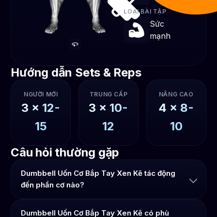
LOẠI BÀI TẬP
Sức
mạnh
Hướng dẫn Sets & Reps
NGƯỜI MỚI
TRUNG CẤP
NÂNG CAO
3
x
12-
3
x
10-
4
x
8-
15
12
10
Câu hỏi thường gặp
Dumbbell Uốn Cơ Bắp Tay Xen Kẽ tác động
đến phần cơ nào?
Dumbbell Uốn Cơ Bắp Tay Xen Kẽ có phù