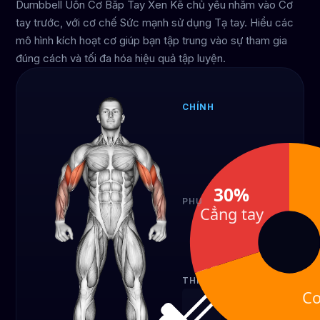
Dumbbell Uốn Cơ Bắp Tay Xen Kẽ chủ yếu nhắm vào Cơ
tay trước, với cơ chế Sức mạnh sử dụng Tạ tay. Hiểu các
mô hình kích hoạt cơ giúp bạn tập trung vào sự tham gia
đúng cách và tối đa hóa hiệu quả tập luyện.
CHÍNH
Cơ
tay
trước
70%
30%
PHỤ
Cẳng tay
Cẳng
tay
30%
THIẾT BỊ
Cơ
Tạ tay