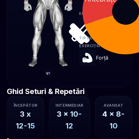
30 %
ECHIPAMENT
Gantere
TIP DE
EXERCIȚIU
Forță
Ghid Seturi & Repetări
ÎNCEPĂTOR
INTERMEDIAR
AVANSAT
3
x
3
x
10-
4
x
8-
12-15
12
10