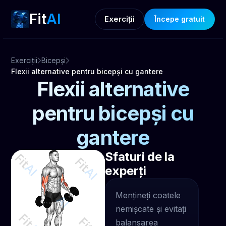
Fit
AI
Exerciții
Începe gratuit
Exerciții
Bicepși
Flexii alternative pentru bicepși cu gantere
Flexii alternative
pentru bicepși cu
gantere
Sfaturi de la
experți
Mențineți coatele
nemișcate și evitați
balansarea