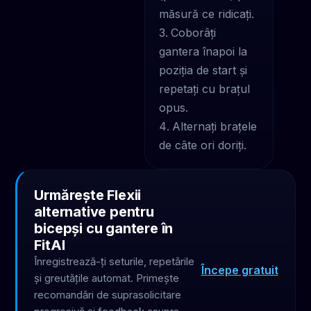
măsură ce ridicați.
Coborâți
gantera înapoi la
poziția de start și
repetați cu brațul
opus.
Alternați brațele
de câte ori doriți.
Urmărește Flexii
alternative pentru
bicepși cu gantere în
FitAI
Înregistrează-ți seturile, repetările
Începe gratuit
și greutățile automat. Primește
recomandări de suprasolicitare