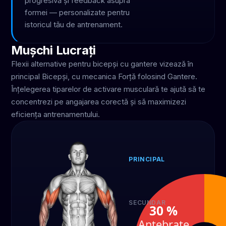
progresivă și feedback asupra
formei — personalizate pentru
istoricul tău de antrenament.
Mușchi Lucrați
Flexii alternative pentru bicepși cu gantere vizează în
principal Bicepși, cu mecanica Forță folosind Gantere.
Înțelegerea tiparelor de activare musculară te ajută să te
concentrezi pe angajarea corectă și să maximizezi
eficiența antrenamentului.
PRINCIPAL
Bicepși
70 %
SECUNDAR
30 %
Antebrațe
Antebrațe