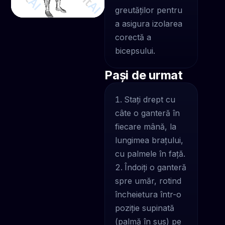
greutăților pentru
a asigura izolarea
corectă a
bicepsului.
Pași de urmat
Stați drept cu
câte o ganteră în
fiecare mână, la
lungimea brațului,
cu palmele în față.
Îndoiți o ganteră
spre umăr, rotind
încheietura într-o
poziție supinată
(palmă în sus) pe