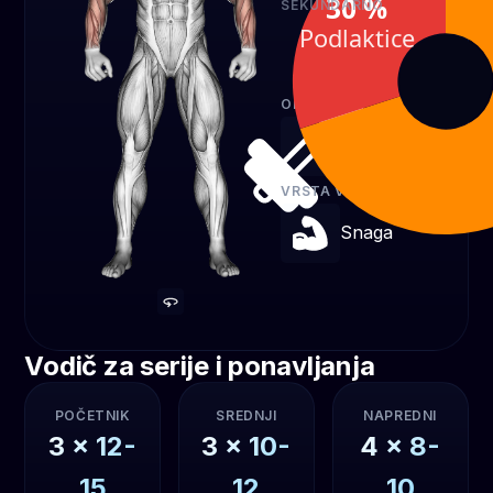
30 %
SEKUNDARNO
Podlaktice
Podlaktice
30 %
OPREMA
Bučice
VRSTA VJEŽBE
Snaga
Vodič za serije i ponavljanja
POČETNIK
SREDNJI
NAPREDNI
3
x
12-
3
x
10-
4
x
8-
15
12
10