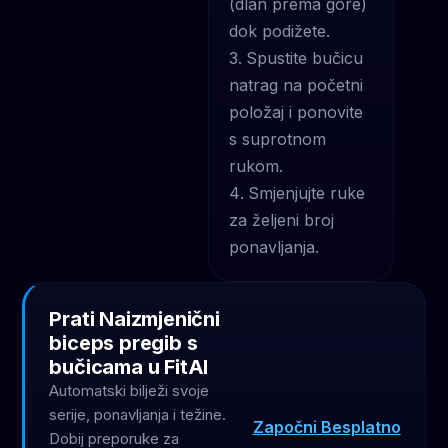
(dlan prema gore)
dok podižete.
Spustite bučicu
natrag na početni
položaj i ponovite
s suprotnom
rukom.
Smjenjujte ruke
za željeni broj
ponavljanja.
Prati Naizmjenični
biceps pregib s
bučicama u FitAI
Automatski bilježi svoje
serije, ponavljanja i težine.
Započni Besplatno
Dobij preporuke za