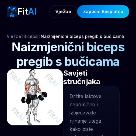
Fit
AI
Vježbe
Započni Besplatno
Vježbe
Bicepsi
Naizmjenični biceps pregib s bučicama
Naizmjenični biceps
pregib s bučicama
Savjeti
stručnjaka
Držite laktove
nepomično i
izbjegavajte
njihanje utega
kako biste