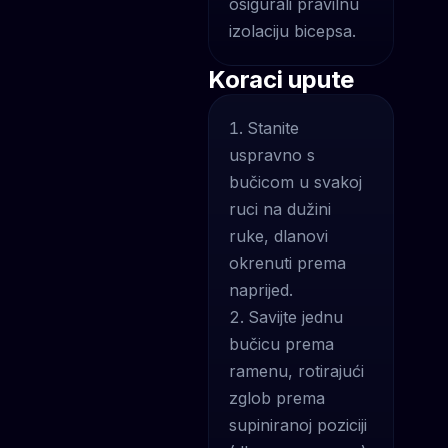
osigurali pravilnu
izolaciju bicepsa.
Koraci upute
Stanite
uspravno s
bučicom u svakoj
ruci na dužini
ruke, dlanovi
okrenuti prema
naprijed.
Savijte jednu
bučicu prema
ramenu, rotirajući
zglob prema
supiniranoj poziciji