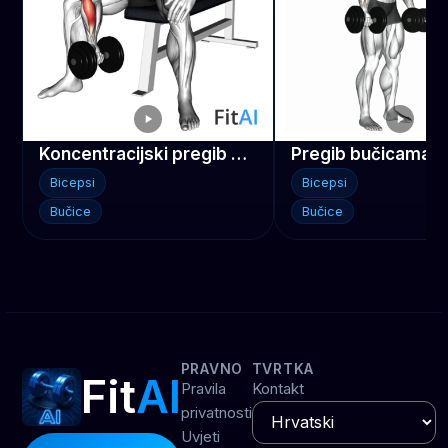
Koncentracijski pregib bučicom
Bicepsi
Bicepsi
Bučice
Bučice
PRAVNO
TVRTKA
Fit
AI
Pravila
Kontakt
privatnosti
Uvjeti