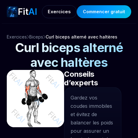
Fit
AI
Exercices
Commencer gratuit
Exercices
Biceps
Curl biceps alterné avec haltères
Curl biceps alterné
avec haltères
Conseils
d’experts
Gardez vos
coudes immobiles
et évitez de
balancer les poids
pour assurer un