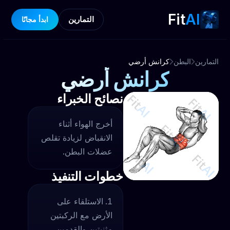
Fit
AI
التمارين
ابدأ مجانًا
التمارين
البطن
كرانش أرضي
كرانش أرضي
نصائح الخبراء
أخرج الهواء أثناء
الانقباض لزيادة تقلص
عضلات البطن.
خطوات التنفيذ
الاستلقاء على
الأرض مع الركبتين
مثنيتين والقدمين