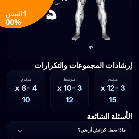
نوع التمرين
100‎
البطن
قوة
%‎
إرشادات المجموعات والتكرارات
مبتدئ
متوسط
متقدم
8-
x
4
10-
x
3
12-
x
3
10
12
15
الأسئلة الشائعة
ماذا يعمل كرانش أرضي؟