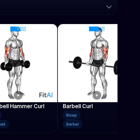
ell Hammer Curl
Barbell Curl
Bisep
ell
Barbel