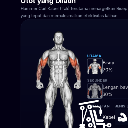
Otot yang Dilatih
Hammer Curl Kabel (Tali) terutama menargetkan Bise
yang tepat dan memaksimalkan efektivitas latihan.
UTAMA
Bisep
70%
SEKUNDER
Lengan ba
30%
PERALATAN
JENIS 
Kabel