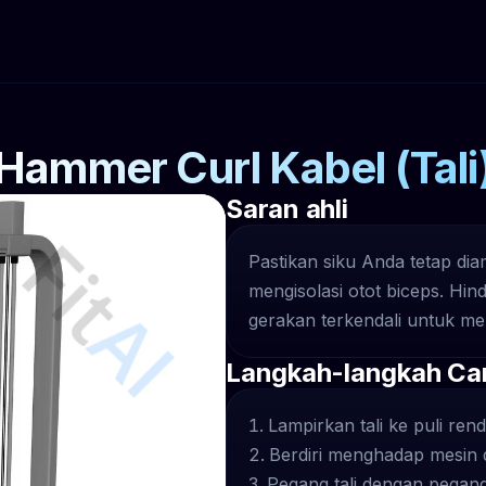
Hammer Curl Kabel (Tali
Saran ahli
Pastikan siku Anda tetap di
mengisolasi otot biceps. H
gerakan terkendali untuk me
Langkah-langkah Ca
Lampirkan tali ke puli ren
Berdiri menghadap mesin 
Pegang tali dengan pegang