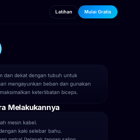
Latihan
Mulai Gratis
)
am dan dekat dengan tubuh untuk
indari mengayunkan beban dan gunakan
maksimalkan keterlibatan biceps.
ra Melakukannya
dah mesin kabel.
dengan kaki selebar bahu.
an netral (telapak tangan saling