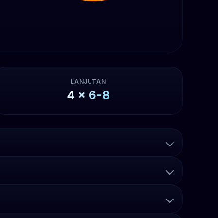
LANJUTAN
4
x
6-8