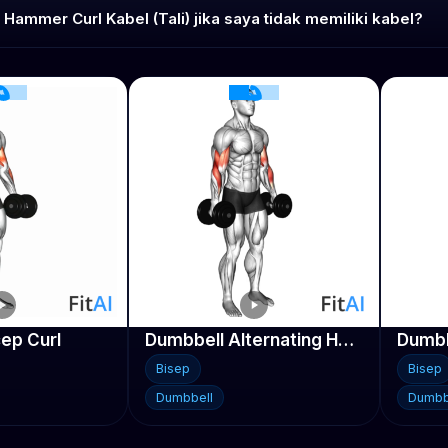
ammer Curl Kabel (Tali) jika saya tidak memiliki kabel?
ep Curl
Dumbbell Alternating Hammer Curl
Dumbb
Bisep
Bisep
Dumbbell
Dumbb