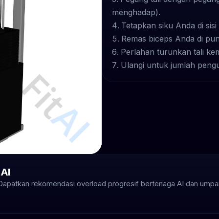
menghadap).
Tetapkan siku Anda di sisi
Remas biceps Anda di pun
Perlahan turunkan tali kem
Ulangi untuk jumlah pengu
tAI
 Dapatkan rekomendasi overload progresif bertenaga AI dan umpan