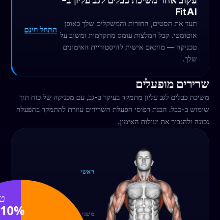
עקוב אחר משיכת כבלים לגב עליון ב-
FitAI
תעד את הסטים, החזרות והמשקלים שלך באופן
התחל חינם
אוטומטי. קבל המלצות עומס מתקדמות ומשוב על
טכניקה — מותאם אישית להיסטוריית האימונים
שלך.
שרירים מופעלים
משיכת כבלים לגב עליון מתמקד בעיקר ב-גב, עם מכניקה של כוח תוך
שימוש ב-כבל. הבנת דפוסי הפעלת השרירים עוזרת להתמקד בהפעלה
נכונה ולהגביר את יעילות האימון.
ראשי
גב
50%
טר
10%
משני