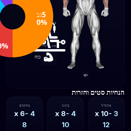
%
בייספס
אמות
10%
20%
50%
גב
ציוד
כבל
0%
סוג תרגיל
כוח
הנחיות סטים וחזרות
מתחיל
בינוני
מתקדם
6-
x
4
8-
x
4
10-
x
3
8
10
12