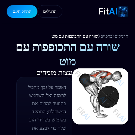
Fit
AI
תרגילים
התחל חינם
תרגילים
כתפיים
שורה עם התכופפות עם מוט
שורה עם התכופפות עם
מוט
עצות מומחים
השמר על גבך מקביל
לרצפה ואל תשתמש
בתנועה להרים את
המשקולת; התמקד
בשימוש בשרירי הגב
שלך כדי לבצע את