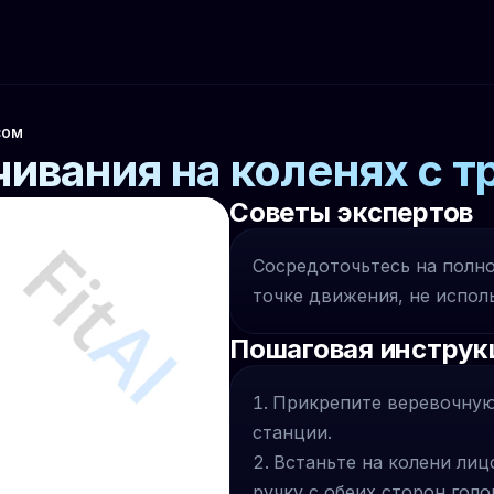
сом
ивания на коленях с 
Советы экспертов
Сосредоточьтесь на полн
точке движения, не исполь
Пошаговая инструк
Прикрепите веревочную
станции.
Встаньте на колени ли
ручку с обеих сторон голо