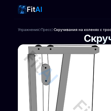
Fit
AI
Упражнения
Пресс
Скручивания на коленях с тро
Скруч