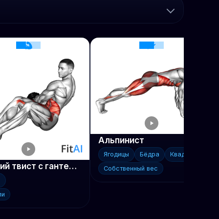
Альпинист
Ягодицы
Бёдра
Квадрицепсы
Русский твист с гантелью
Собственный вес
с
ли