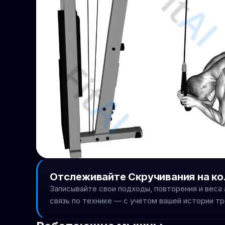
Отслеживайте Скручивания на кол
Записывайте свои подходы, повторения и веса
связь по технике — с учетом вашей истории тр