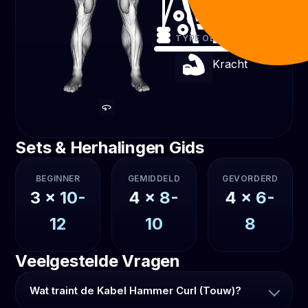
Kabel
TYPE OEFENING
Kracht
Sets & Herhalingen Gids
BEGINNER
GEMIDDELD
GEVORDERD
3
x
10-
4
x
8-
4
x
6-
12
10
8
Veelgestelde Vragen
Wat traint de Kabel Hammer Curl (Touw)?