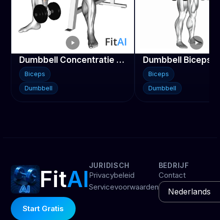
Dumbbell Concentratie Curl
Dumbbell Biceps C
Biceps
Biceps
Dumbbell
Dumbbell
JURIDISCH
BEDRIJF
Fit
AI
Privacybeleid
Contact
Servicevoorwaarden
Start Gratis