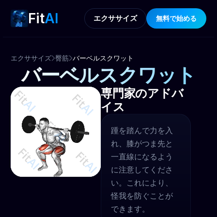
Fit
AI
エクササイズ
無料で始める
エクササイズ
臀筋
バーベルスクワット
バーベルスクワット
専門家のアドバ
イス
踵を踏んで力を入
れ、膝がつま先と
一直線になるよう
に注意してくださ
い。これにより、
怪我を防ぐことが
できます。