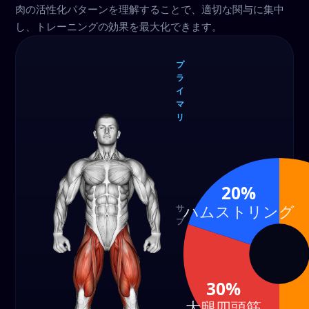
肉の活性化パターンを理解することで、適切な関与に集中
し、トレーニングの効果を最大化できます。
プ
ラ
イ
マ
リ
大腿
臀筋
四頭
50%
筋
30%
20%
ハムストリング
サ
ブ
ハム
スト
リン
30%
グ
大腿四頭筋
20%