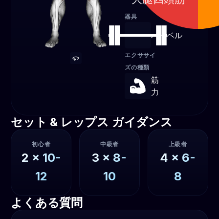
器具
バーベル
エクササイ
ズの種類
筋
力
セット & レップス ガイダンス
初心者
中級者
上級者
2
x
10-
3
x
8-
4
x
6-
12
10
8
よくある質問