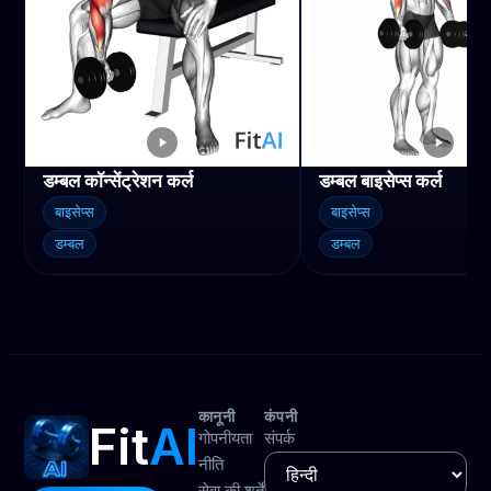
डम्बल कॉन्सेंट्रेशन कर्ल
डम्बल बाइसेप्स कर्ल
बाइसेप्स
बाइसेप्स
डम्बल
डम्बल
कानूनी
कंपनी
Fit
AI
गोपनीयता
संपर्क
नीति
सेवा की शर्तें