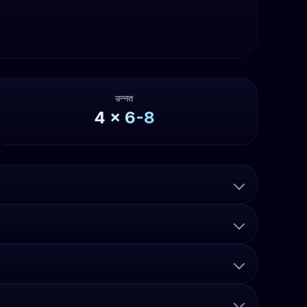
उन्नत
4
x
6-8