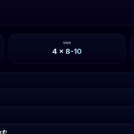
मध्यम
4
x
8-10
 हूँ?