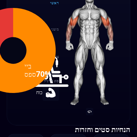
ראשי
בייספס
70%
משני
אמות
30%
ציוד
בייספס
כבל
70%
סוג תרגיל
כוח
הנחיות סטים וחזרות