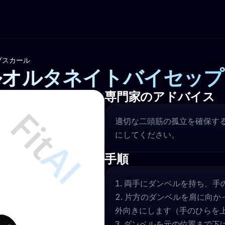
プスカール
ルオルタネイトバイセップ
専門家のアドバイス
適切な二頭筋の孤立を確保す
にしてください。
手順
両手にダンベルを持ち、手
片方のダンベルを肩に向か
外向きにします（手のひらを
ダンベルを元の位置まで下