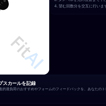
望む回数分を交互に行いま
ップスカールを記録
漸進的過負荷のおすすめやフォームのフィードバックを、あなたの