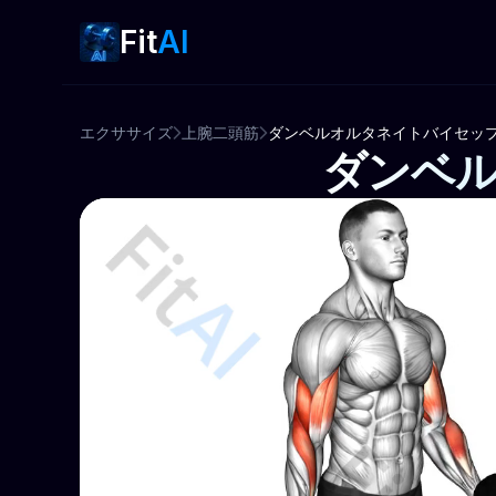
Fit
AI
エクササイズ
上腕二頭筋
ダンベルオルタネイトバイセッ
ダンベ