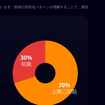
伴います。筋肉の活性化パターンを理解することで、適切
30%
前腕
70%
上腕二頭筋