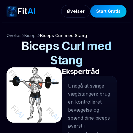
Fit
AI
Øvelser
Start Gratis
Øvelser
Biceps
Biceps Curl med Stang
Biceps Curl med
Stang
Ekspertråd
Undgå at svinge
vægtstangen; brug
en kontrolleret
bevægelse og
spænd dine biceps
øverst i