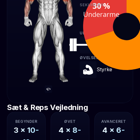
30 %
SEKUNDÆR
Underarme
Underarme
30 %
UDSTYR
Vægtstang
ØVELSESTYPE
Styrke
Sæt & Reps Vejledning
BEGYNDER
ØVET
AVANCERET
3
x
10-
4
x
8-
4
x
6-