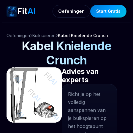
Fit
AI
Oefeningen
Start Gratis
Oefeningen
Buikspieren
Kabel Knielende Crunch
Kabel Knielende
Crunch
Advies van
experts
Richt je op het
volledig
aanspannen van
je buikspieren op
het hoogtepunt