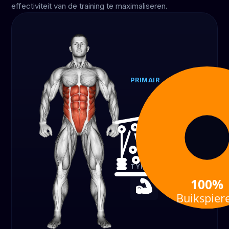
effectiviteit van de training te maximaliseren.
PRIMAIR
Buikspieren
100%
APPARATUUR
Kabel
TYPE OEFENING
100%
Kracht
Buikspier