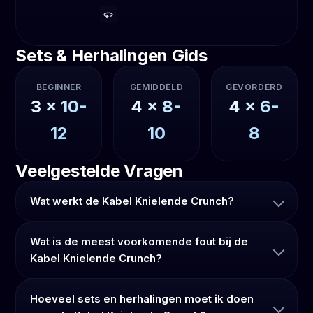
Sets & Herhalingen Gids
BEGINNER
GEMIDDELD
GEVORDERD
3
x
10-
4
x
8-
4
x
6-
12
10
8
Veelgestelde Vragen
Wat werkt de Kabel Knielende Crunch?
Wat is de meest voorkomende fout bij de
Kabel Knielende Crunch?
Hoeveel sets en herhalingen moet ik doen