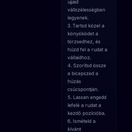
ujjaid
vállszélességben
legyenek.
Tartsd közel a
könyöködet a
törzsedhez, és
húzd fel a rudat a
vállaidhoz.
Szorítsd össze
a bicepszed a
húzás
csúcspontján.
Lassan engedd
lefelé a rudat a
kezdő pozícióba.
Ismételd a
kívánt