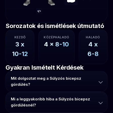
Sorozatok és ismétlések útmutató
KEZDŐ
KÖZÉPHALADÓ
HALADÓ
3
x
4
x
8-10
4
x
10-12
6-8
Gyakran Ismételt Kérdések
Mit dolgoztat meg a Súlyzós bicepsz
gördülés?
Mi a leggyakoribb hiba a Súlyzós bicepsz
gördülésnél?