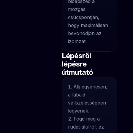
bicepszed a
mozgás
csúcspontján,
hogy maximálisan
bevonódjon az
izomzat.
Lépésről
lépésre
útmutató
Állj egyenesen,
a lábaid
vállszélességben
legyenek.
Fogd meg a
rudat alulról, az