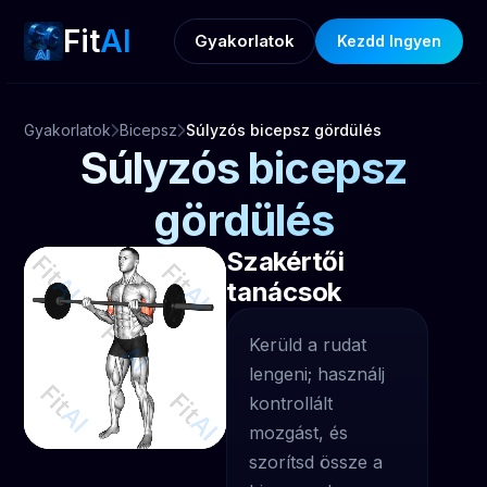
Fit
AI
Gyakorlatok
Kezdd Ingyen
Gyakorlatok
Bicepsz
Súlyzós bicepsz gördülés
Súlyzós bicepsz
gördülés
Szakértői
tanácsok
Kerüld a rudat
lengeni; használj
kontrollált
mozgást, és
szorítsd össze a