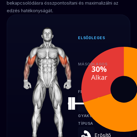
bekapcsolódásra összpontosítani és maximalizálni az
edzés hatékonyságát.
ELSŐDLEGES
Bicepsz
70%
MÁSODLAGOS
30%
Alkar
Alkar
30%
FELSZERELÉS
Rúd
GYAKORLAT
TÍPUSA
Erősítő