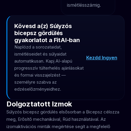
ismétlésszámig.
Kövesd a(z) Súlyzós
bicepsz gördülés
gyakorlatot a FitAI-ban
Naplózd a sorozataidat,
ismétléseidet és súlyaidat
Kezdd Ingyen
automatikusan. Kapj AI-alapú
progresszív túlterhelés ajánlásokat
és formai visszajelzést —
személyre szabva az
edzéselőzményeidhez.
Dolgoztatott Izmok
Súlyzós bicepsz gördülés elsősorban a Bicepsz célozza
meg, Erősítő mechanikával, Rúd használatával. Az
izomaktivációs minták megértése segít a megfelelő