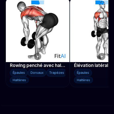
Rowing penché avec haltères
Épaules
Dorsaux
Trapèzes
Épaules
Haltères
Haltères