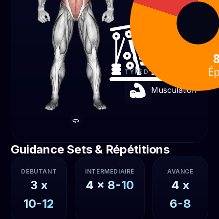
Abdos
20 %
ÉQUIPEMENT
Poulie
Ép
TYPE D’EXERCICE
Musculation
Guidance Sets & Répétitions
DÉBUTANT
INTERMÉDIAIRE
AVANCÉ
3
x
4
x
8-10
4
x
10-12
6-8