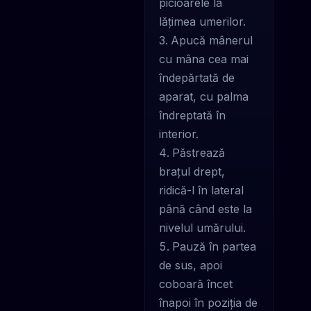
picioarele la
lățimea umerilor.
Apucă mânerul
cu mâna cea mai
îndepărtată de
aparat, cu palma
îndreptată în
interior.
Păstrează
brațul drept,
ridică-l în lateral
până când este la
nivelul umărului.
Pauză în partea
de sus, apoi
coboară încet
înapoi în poziția de