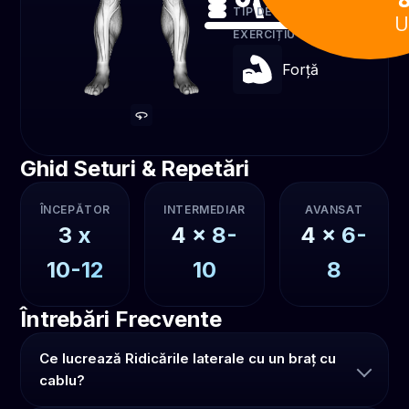
TIP DE
U
EXERCIȚIU
Forță
Ghid Seturi & Repetări
ÎNCEPĂTOR
INTERMEDIAR
AVANSAT
3
x
4
x
8-
4
x
6-
10-12
10
8
Întrebări Frecvente
Ce lucrează Ridicările laterale cu un braț cu
cablu?