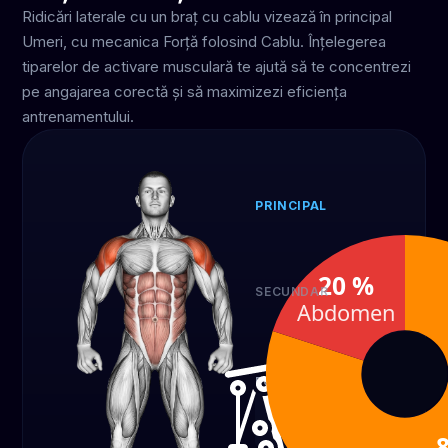
Ridicări laterale cu un braț cu cablu vizează în principal
Umeri, cu mecanica Forță folosind Cablu. Înțelegerea
tiparelor de activare musculară te ajută să te concentrezi
pe angajarea corectă și să maximizezi eficiența
antrenamentului.
PRINCIPAL
Umeri
80 %
20 %
SECUNDAR
Abdomen
Abdomen
20 %
ECHIPAMENT
Cablu