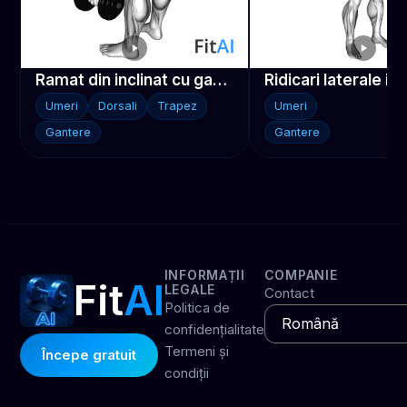
Ramat din inclinat cu gantere
Umeri
Dorsali
Trapez
Umeri
Gantere
Gantere
INFORMAȚII
COMPANIE
Fit
AI
LEGALE
Contact
Politica de
confidențialitate
Termeni și
Începe gratuit
condiții