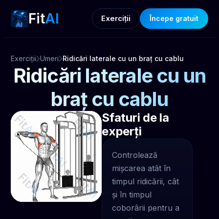
Fit
AI
Exerciții
Începe gratuit
Exerciții
Umeri
Ridicări laterale cu un braț cu cablu
Ridicări laterale cu un
braț cu cablu
Sfaturi de la
experți
Controlează
mișcarea atât în
timpul ridicării, cât
și în timpul
coborârii pentru a