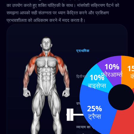
का उपयोग करते हुए शक्ति यांत्रिकी के साथ। मांसपेशी सक्रियण पैटर्न को
समझना आपको सही संलग्नता पर ध्यान केंद्रित करने और प्रशिक्षण
प्रभावशीलता को अधिकतम करने में मदद करता है।
प्राथमिक
कंधे
लैट्स
10%
15%
40%
1
फोरआर्म्स
क
10%
द्वितीयक
बाइसेप्स
फोरआर्
बाइसेप्स
10%
10%
उपकरण
25%
बारबेल
ट्रैप्स
व्यायाम का प्रकार