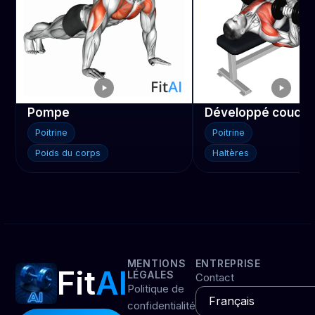
Pompe
Poitrine
Poitrine
Poids du corps
Haltères
MENTIONS
ENTREPRISE
Fit
AI
LÉGALES
Contact
Politique de
confidentialité