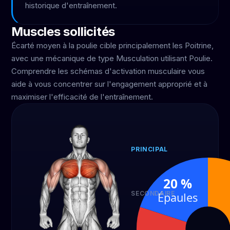
historique d'entraînement.
Muscles sollicités
Écarté moyen à la poulie cible principalement les Poitrine,
avec une mécanique de type Musculation utilisant Poulie.
Comprendre les schémas d'activation musculaire vous
aide à vous concentrer sur l'engagement approprié et à
maximiser l'efficacité de l'entraînement.
PRINCIPAL
Poitrine
60 %
20 %
SECONDAIRE
Épaules
Biceps
Épau
20 %
20 