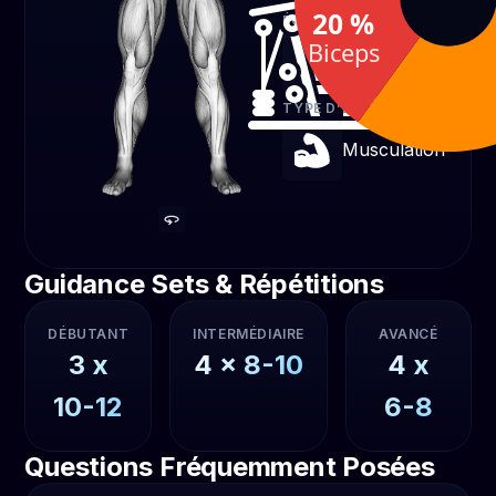
20 %
ÉQUIPEMENT
Biceps
Poulie
TYPE D’EXERCICE
Musculation
Guidance Sets & Répétitions
DÉBUTANT
INTERMÉDIAIRE
AVANCÉ
3
x
4
x
8-10
4
x
10-12
6-8
Questions Fréquemment Posées