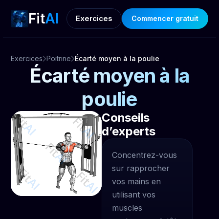
Fit
AI
Exercices
Commencer gratuit
Exercices
Poitrine
Écarté moyen à la poulie
Écarté moyen à la
poulie
Conseils
d’experts
Concentrez-vous
sur rapprocher
vos mains en
utilisant vos
muscles