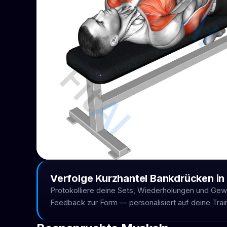
Verfolge Kurzhantel Bankdrücken in 
Protokolliere deine Sets, Wiederholungen und Gew
Feedback zur Form — personalisiert auf deine Train