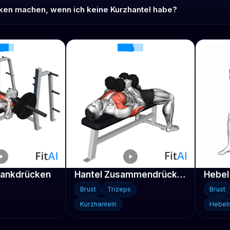
cken machen, wenn ich keine Kurzhantel habe?
Bankdrücken
Hantel Zusammendrücken-Bankdrücken
Hebel
Brust
Trizeps
Brust
Kurzhanteln
Hebel