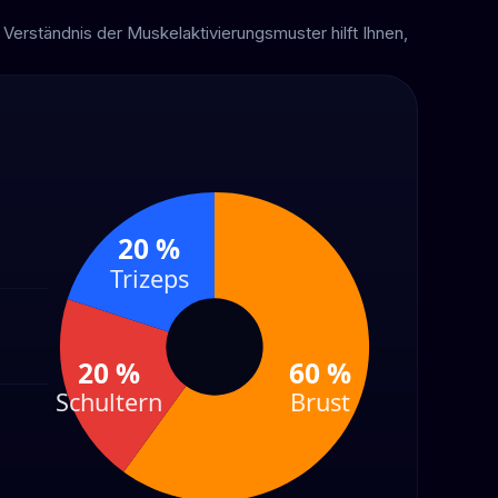
Verständnis der Muskelaktivierungsmuster hilft Ihnen,
20 %
Trizeps
20 %
60 %
Schultern
Brust