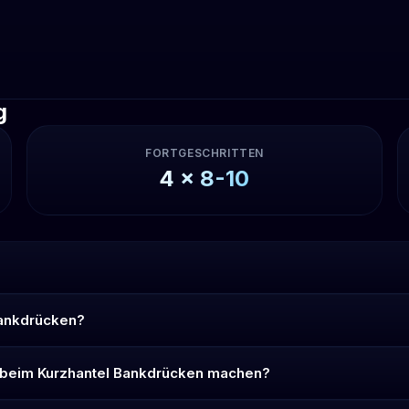
g
FORTGESCHRITTEN
4
x
8-10
Bankdrücken?
h beim Kurzhantel Bankdrücken machen?