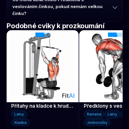
veslováním činkou, pokud nemám velkou
činku?
Podobné cviky k prozkoumání
Přítahy na kladce k hrudníku
Latsy
Ramena
Latsy
Tr
Kladka
Jednoručky