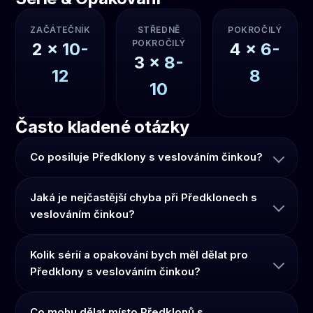
ZAČÁTEČNÍK
STŘEDNĚ
POKROČILÝ
POKROČILÝ
2
x
10-
4
x
6-
3
x
8-
12
8
10
Často kladené otázky
Co posiluje Předklony s veslováním činkou?
Jaká je nejčastější chyba při Předklonech s
veslováním činkou?
Kolik sérií a opakování bych měl dělat pro
Předklony s veslováním činkou?
Co mohu dělat místo Předklonů s