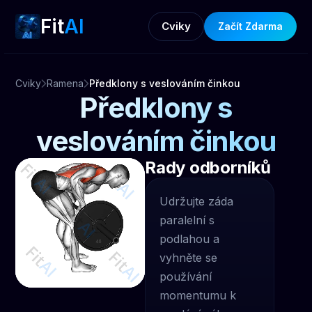
Fit
AI
Cviky
Začít Zdarma
Cviky
Ramena
Předklony s veslováním činkou
Předklony s
veslováním činkou
Rady odborníků
Udržujte záda
paralelní s
podlahou a
vyhněte se
používání
momentumu k