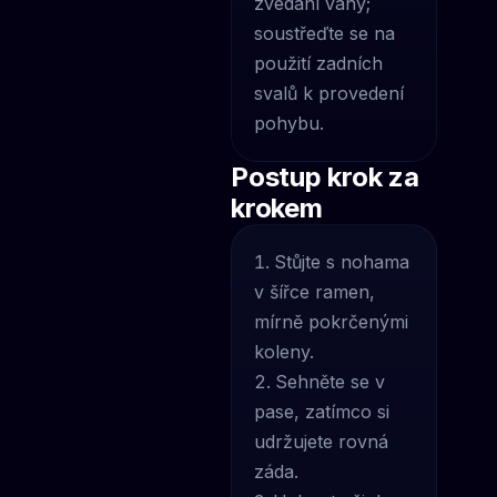
zvedání váhy;
soustřeďte se na
použití zadních
svalů k provedení
pohybu.
Postup krok za
krokem
Stůjte s nohama
v šířce ramen,
mírně pokrčenými
koleny.
Sehněte se v
pase, zatímco si
udržujete rovná
záda.