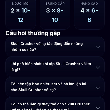
NGƯỜI MỚI
TRUNG CẤP
NÂNG CAO
2
x
10-
3
x
8-
4
x
6-
12
10
8
Câu hỏi thường gặp
Skull Crusher với tạ tác động đến những
nhóm cơ nào?
Lỗi phổ biến nhất khi tập Skull Crusher với tạ
là gì?
Tôi nên tập bao nhiêu set và số lần lặp lại
cho Skull Crusher với tạ?
Tôi có thể làm gì thay thế cho Skull Crusher
với tạ nếu tôi không có thanh tạ?