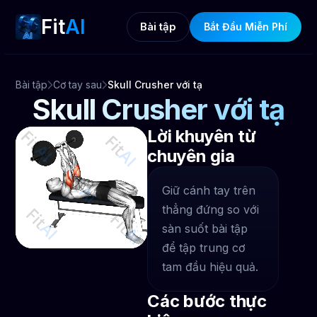
Fit
AI
Bài tập
Bắt Đầu Miễn Phí
Bài tập
Cơ tay sau
Skull Crusher với tạ
Skull Crusher với tạ
Lời khuyên từ
chuyên gia
Giữ cánh tay trên
thẳng đứng so với
sàn suốt bài tập
để tập trung cơ
tam đầu hiệu quả.
Các bước thực