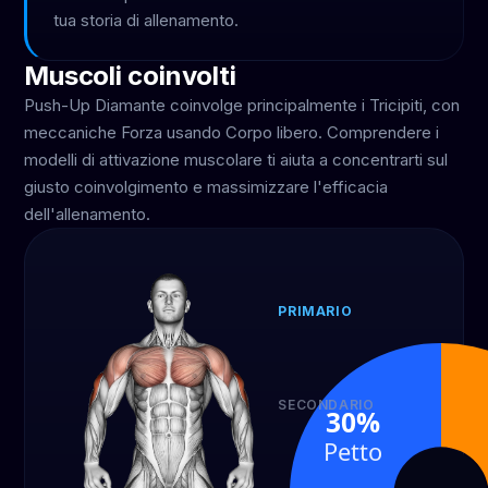
tua storia di allenamento.
Muscoli coinvolti
Push-Up Diamante coinvolge principalmente i Tricipiti, con
meccaniche Forza usando Corpo libero. Comprendere i
modelli di attivazione muscolare ti aiuta a concentrarti sul
giusto coinvolgimento e massimizzare l'efficacia
dell'allenamento.
PRIMARIO
Tricipiti
55%
SECONDARIO
30%
Spalle
Pett
Petto
15%
30%