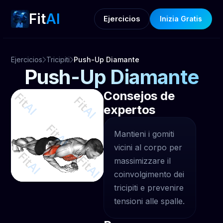
Fit
AI
Ejercicios
Inizia Gratis
Ejercicios
Tricipiti
Push-Up Diamante
Push-Up Diamante
Consejos de
expertos
Mantieni i gomiti
vicini al corpo per
massimizzare il
coinvolgimento dei
tricipiti e prevenire
tensioni alle spalle.