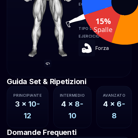
EQUIPO
Corpo libero
15%
Spalle
TIPO DE
EJERCICIO
Forza
Guida Set & Ripetizioni
PRINCIPIANTE
INTERMEDIO
AVANZATO
3
x
10-
4
x
8-
4
x
6-
12
10
8
Domande Frequenti