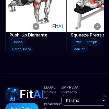
Push-Up Diamante
Tricipiti
Petto
Tricipiti
Corpo libero
Manubri
LEGAL
EMPRESA
Fit
AI
Política
Contacto
de
privacidad
Inizia Gratis