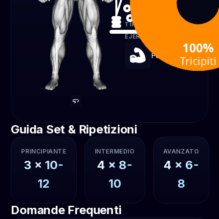
Cavi
TIPO DE
EJERCICIO
100%
Forza
Tricipiti
Guida Set & Ripetizioni
PRINCIPIANTE
INTERMEDIO
AVANZATO
3
x
10-
4
x
8-
4
x
6-
12
10
8
Domande Frequenti