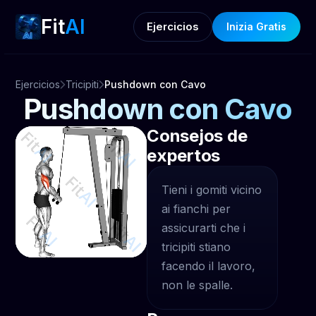
Fit
AI
Ejercicios
Inizia Gratis
Ejercicios
Tricipiti
Pushdown con Cavo
Pushdown con Cavo
Consejos de
expertos
Tieni i gomiti vicino
ai fianchi per
assicurarti che i
tricipiti stiano
facendo il lavoro,
non le spalle.