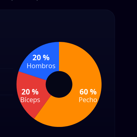
20 %
Hombros
20 %
60 %
Bíceps
Pecho