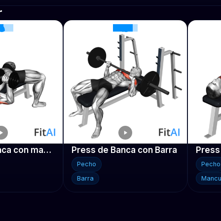
r
Press de banca con mancuernas
Press de Banca con Barra
Pecho
Pecho
Barra
Mancu