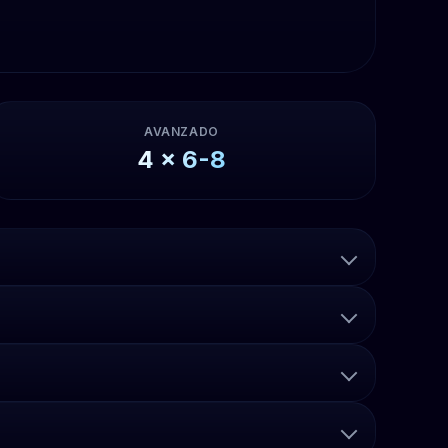
AVANZADO
4
x
6-8