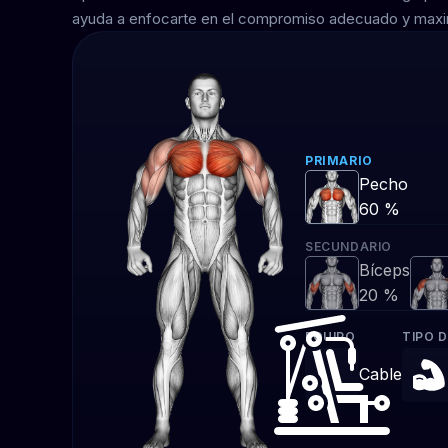
ayuda a enfocarte en el compromiso adecuado y maximi
PRIMARIO
Pecho
60 %
SECUNDARIO
Bíceps
20 %
EQUIPO
TIPO D
Cable