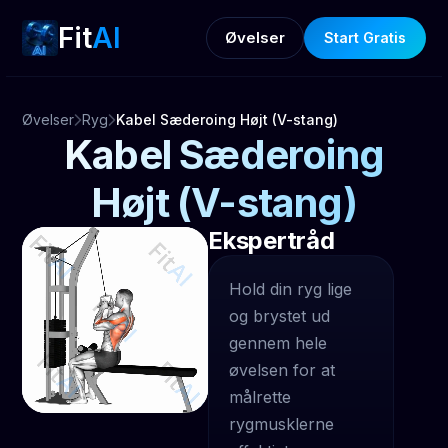
Fit
AI
Øvelser
Start Gratis
Øvelser
Ryg
Kabel Sæderoing Højt (V-stang)
Kabel Sæderoing
Højt (V-stang)
Ekspertråd
Hold din ryg lige
og brystet ud
gennem hele
øvelsen for at
målrette
rygmusklerne