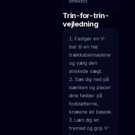
effektivt.
Trin-for-trin-
vejledning
Fastgør en V-
bar til en høj
trækkabelmaskine
og vælg den
ønskede vægt.
Sæt dig ned på
bænken og placer
dine fødder på
fodstøtterne,
knæene let bøjede.
Læn dig let
fremad og grip V-