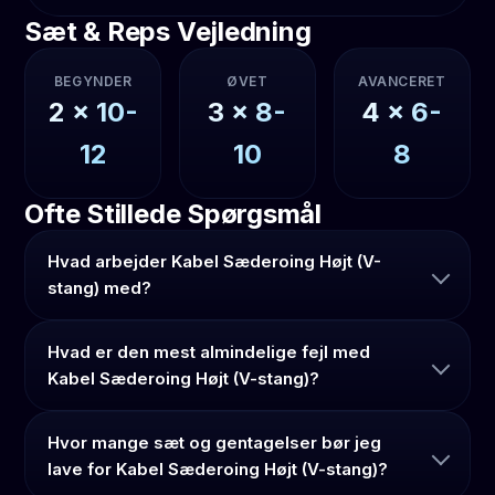
Sæt & Reps Vejledning
BEGYNDER
ØVET
AVANCERET
2
x
10-
3
x
8-
4
x
6-
12
10
8
Ofte Stillede Spørgsmål
Hvad arbejder Kabel Sæderoing Højt (V-
stang) med?
Hvad er den mest almindelige fejl med
Kabel Sæderoing Højt (V-stang)?
Hvor mange sæt og gentagelser bør jeg
lave for Kabel Sæderoing Højt (V-stang)?