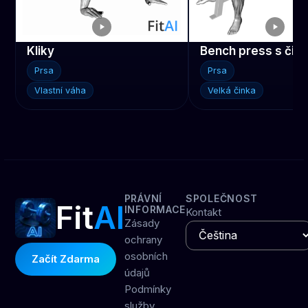
Kliky
Bench press s čin
Prsa
Prsa
Vlastní váha
Velká činka
PRÁVNÍ
SPOLEČNOST
Fit
AI
INFORMACE
Kontakt
Zásady
ochrany
osobních
Začít Zdarma
údajů
Podmínky
služby