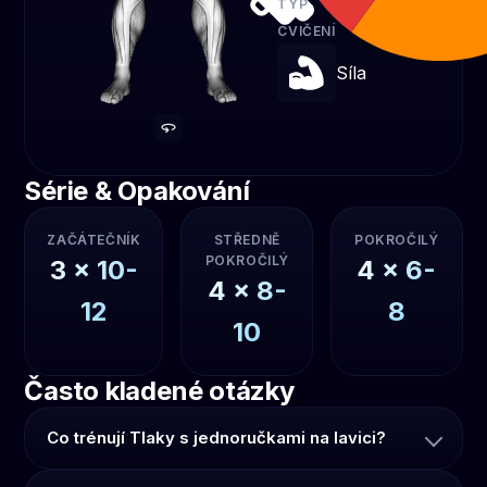
TYP
CVIČENÍ
Síla
Série & Opakování
ZAČÁTEČNÍK
STŘEDNĚ
POKROČILÝ
POKROČILÝ
3
x
10-
4
x
6-
4
x
8-
12
8
10
Často kladené otázky
Co trénují Tlaky s jednoručkami na lavici?