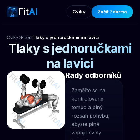
Fit
AI
Cviky
Začít Zdarma
Cviky
Prsa
Tlaky s jednoručkami na lavici
Tlaky s jednoručkami
na lavici
Rady odborníků
Zaměřte se na
kontrolované
tempo a plný
rozsah pohybu,
abyste plně
zapojili svaly