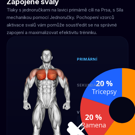
Zapojené svaly
Tlaky s jednoručkami na lavici primárně cílí na Prsa, s Síla
mechanikou pomocí Jednoručky. Pochopení vzorců
aktivace svalů vám pomůže soustředit se na správné
zapojení a maximalizovat efektivitu tréninku.
PRIMÁRNÍ
Prsa
60 %
20 %
SEKUNDÁRNÍ
Tricepsy
Ramena
Tr
20 %
20
VYBAVENÍ
20 %
Ramena
Jednoručky