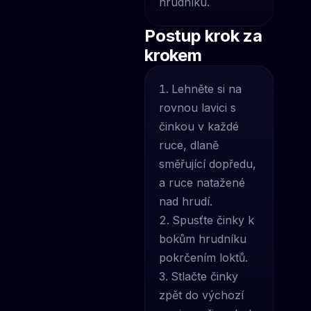
hrudníku.
Postup krok za
krokem
Lehněte si na
rovnou lavici s
činkou v každé
ruce, dlaně
směřující dopředu,
a ruce natažené
nad hrudí.
Spusťte činky k
bokům hrudníku
pokrčením loktů.
Stlačte činky
zpět do výchozí