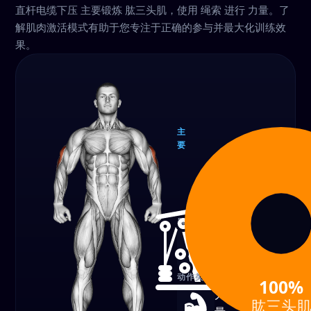
直杆电缆下压 主要锻炼 肱三头肌，使用 绳索 进行 力量。了
解肌肉激活模式有助于您专注于正确的参与并最大化训练效
果。
主
要
肱三
头肌
100%
器械
绳索
动作类型
100%
力
肱三头