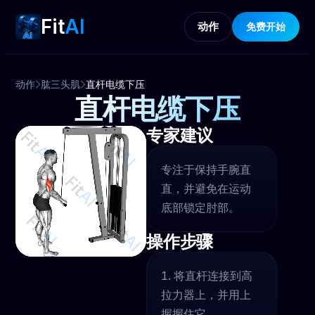
Fit
AI
动作
免费开始
动作
肱三头肌
直杆电缆下压
直杆电缆下压
专家建议
专注于保持手腕直
直，并避免在运动
底部锁定肘部。
操作步骤
将直杆连接到高
拉力器上，并用上
握握住它。