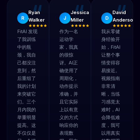
“
“
“
Ryan
Jessica
David
R
J
D
Walker
Miller
Anderson
FitAI 发现
作为一名
我从零健
了我训练
运动学
身经验开
中的瓶
家，我真
始，FitAI
颈，我自
的很惊
让整个事
己都没注
讶。AI正
情变得容
意到，然
确使用了
易接近。
后重组了
周期化，
视频指南
我的计划
动作提示
非常清
来突破它
准确，并
晰，当练
们。三个
且它实际
习感觉太
月内我的
上以有意
难时，AI
举重明显
义的方式
会降低难
提高。这
响应你的
度，我可
不仅仅是
表现数
以用真实