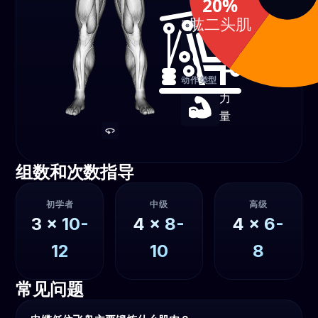
20%
肱二头肌
器械
绳索
动作类型
力
量
组数和次数指导
初学者
中级
高级
3
x
10-
4
x
8-
4
x
6-
12
10
8
常见问题