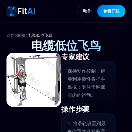
Fit
AI
动作
免费开始
动作
胸肌
电缆低位飞鸟
电缆低位飞鸟
专家建议
保持动作控制，避
免利用惯性将把手
靠拢；专注于胸部
肌肉的运动。
操作步骤
将滑轮设置到最
低位置并选择所需