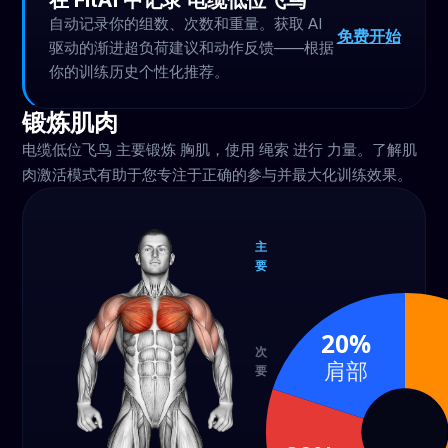
在 FitAI 中记录 电缆低位飞鸟
自动记录你的组数、次数和重量。获取 AI
免费开始
驱动的渐进超负荷建议和动作反馈——根据
你的训练历史个性化推荐。
锻炼肌肉
电缆低位飞鸟 主要锻炼 胸肌，使用 绳索 进行 力量。了解肌
肉激活模式有助于您专注于正确的参与并最大化训练效果。
主
要
胸肌
60%
20%
次
肩部
要
肱二
肩部
头肌
20%
20%