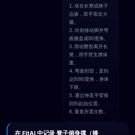
坐在长凳或椅子
边缘，双手靠近大
腿。
向前移动脚并弯
曲膝盖成90度角。
滑动臀部离开长
凳，用手臂支撑体
重。
弯曲肘部，直到
达到90度角，身体
下降。
通过伸直手臂推
回到起始位置。
重复所需次数。
在 FitAI 中记录 凳子俯身撑（膝