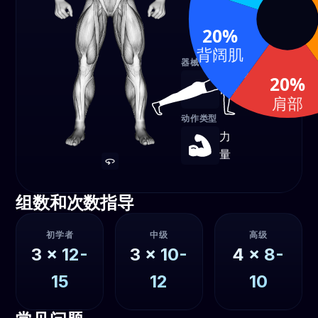
肩部
肌
20%
20%
20%
背阔肌
器械
20%
自重
肩部
动作类型
力
量
组数和次数指导
初学者
中级
高级
3
x
12-
3
x
10-
4
x
8-
15
12
10