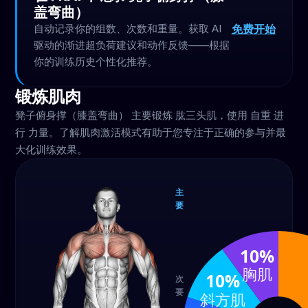
盖弯曲）
免费开始
自动记录你的组数、次数和重量。获取 AI
驱动的渐进超负荷建议和动作反馈——根据
你的训练历史个性化推荐。
锻炼肌肉
凳子俯身撑（膝盖弯曲） 主要锻炼 肱三头肌，使用 自重 进
行 力量。了解肌肉激活模式有助于您专注于正确的参与并最
大化训练效果。
主
要
肱三
头肌
10%
40%
胸肌
10%
次
要
斜方肌
背阔