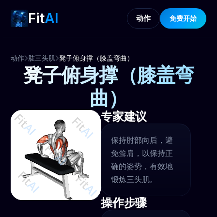
Fit
AI
动作
免费开始
动作
肱三头肌
凳子俯身撑（膝盖弯曲）
凳子俯身撑（膝盖弯
曲）
专家建议
保持肘部向后，避
免耸肩，以保持正
确的姿势，有效地
锻炼三头肌。
操作步骤