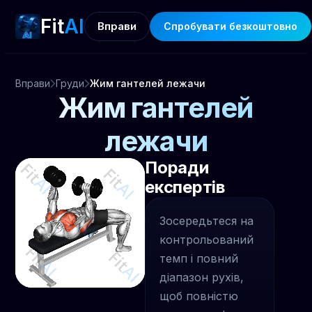
Fit
AI
Вправи
Спробувати безкоштовно
Вправи
Груди
Жим гантелей лежачи
Жим гантелей
лежачи
Поради
експертів
Зосередьтеся на
контрольований
темп і повний
діапазон рухів,
щоб повністю