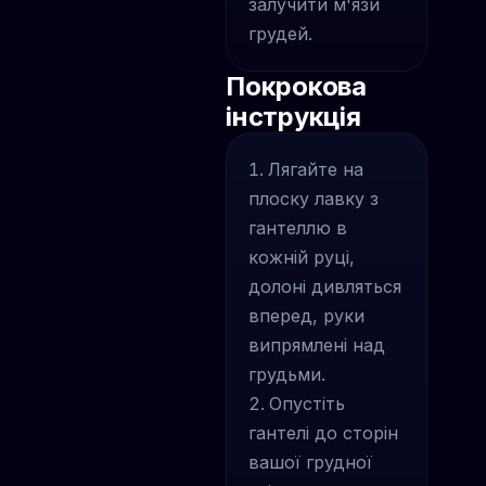
залучити м'язи
грудей.
Покрокова
інструкція
Лягайте на
плоску лавку з
гантеллю в
кожній руці,
долоні дивляться
вперед, руки
випрямлені над
грудьми.
Опустіть
гантелі до сторін
вашої грудної