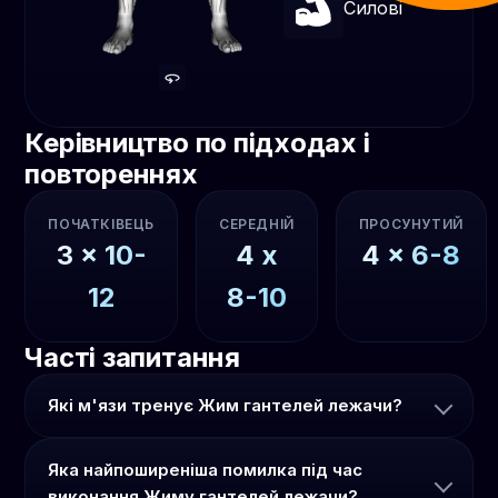
Силові
Керівництво по підходах і
повтореннях
ПОЧАТКІВЕЦЬ
СЕРЕДНІЙ
ПРОСУНУТИЙ
3
x
10-
4
x
4
x
6-8
12
8-10
Часті запитання
Які м'язи тренує Жим гантелей лежачи?
Яка найпоширеніша помилка під час
виконання Жиму гантелей лежачи?