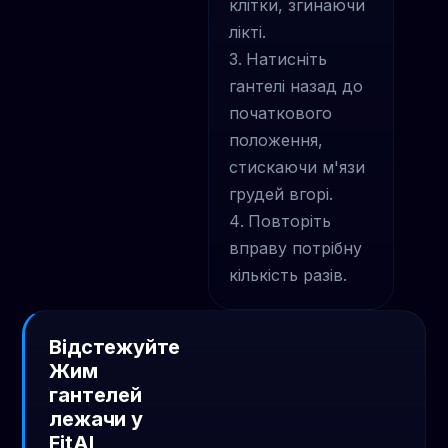
клітки, згинаючи
лікті.
Натисніть
гантелі назад до
початкового
положення,
стискаючи м'язи
грудей вгорі.
Повторіть
вправу потрібну
кількість разів.
Відстежуйте
Жим
гантелей
лежачи у
FitAI