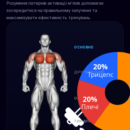
Розуміння патернів активації м'язів допомагає
зосередитися на правильному залученні та
максимізувати ефективність тренувань.
ОСНОВНЕ
Груди
60%
20%
ДРУГОРЯДНИЙ
Трицепс
Плечі
Триц
20%
20%
20%
ОБЛАДНАННЯ
Плечі
Гантелі
ТИП ВПРАВИ