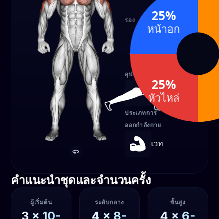
50%
25%
รอง
หน้าอก
หัว
หน้าอ
ไหล่
25%
25%
อุปกรณ์
25%
น้ำหนักตัว
หัวไหล่
ประเภทการ
ออกกำลังกาย
เวท
คำแนะนำชุดและจำนวนครั้ง
ผู้เริ่มต้น
ระดับกลาง
ขั้นสูง
3
x
10-
4
x
8-
4
x
6-