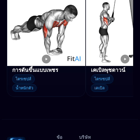
การดันขึ้นแบบเพชร
เคเบิลพุชดาวน์
ไตรเซปส์
ไตรเซปส์
น้ำหนักตัว
เคเบิล
ข้อ
บริษัท