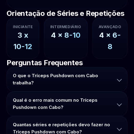
Orientação de Séries e Repetições
INICIANTE
INTERMEDIÁRIO
AVANÇADO
3
x
4
x
8-10
4
x
6-
10-12
8
Perguntas Frequentes
O que o Tríceps Pushdown com Cabo
trabalha?
Qual é o erro mais comum no Tríceps
Pushdown com Cabo?
Quantas séries e repetições devo fazer no
Tríceps Pushdown com Cabo?