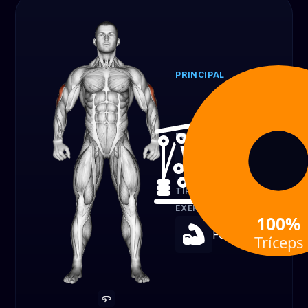
PRINCIPAL
Tríceps
100%
EQUIPAMENTO
Cabo
TIPO DE
EXERCÍCIO
100%
Força
Tríceps