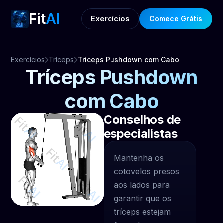
Fit
AI
Exercícios
Comece Grátis
Exercícios
Tríceps
Tríceps Pushdown com Cabo
Tríceps Pushdown
com Cabo
Conselhos de
especialistas
Mantenha os
cotovelos presos
aos lados para
garantir que os
tríceps estejam