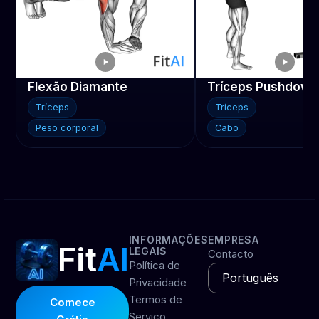
Flexão Diamante
Tríceps
Tríceps
Peso corporal
Cabo
INFORMAÇÕES
EMPRESA
Fit
AI
LEGAIS
Contacto
Política de
Privacidade
Termos de
Comece
Serviço