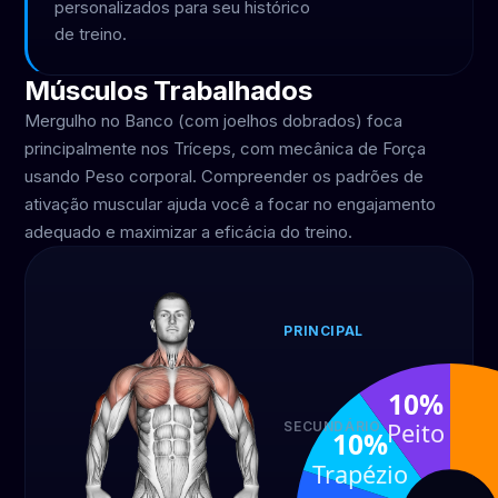
personalizados para seu histórico
de treino.
Músculos Trabalhados
Mergulho no Banco (com joelhos dobrados) foca
principalmente nos Tríceps, com mecânica de Força
usando Peso corporal. Compreender os padrões de
ativação muscular ajuda você a focar no engajamento
adequado e maximizar a eficácia do treino.
PRINCIPAL
Tríceps
40%
10%
Peito
SECUNDÁRIO
10%
Ombros
Co
Trapézio
20%
20