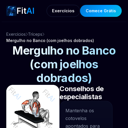
Fit
AI
Exercícios
Comece Grátis
Exercícios
Tríceps
Mergulho no Banco (com joelhos dobrados)
Mergulho no Banco
(com joelhos
dobrados)
Conselhos de
especialistas
Mantenha os
cotovelos
apontados para