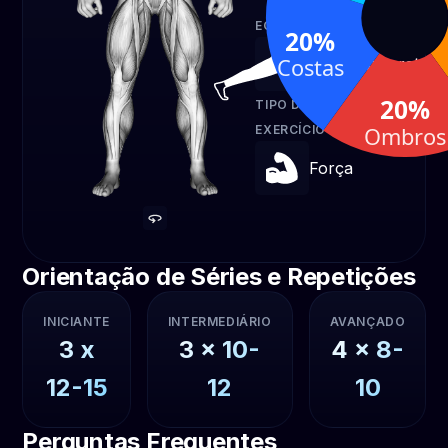
EQUIPAMENTO
20%
Costas
Peso corporal
20%
TIPO DE
Ombros
EXERCÍCIO
Força
Orientação de Séries e Repetições
INICIANTE
INTERMEDIÁRIO
AVANÇADO
3
x
3
x
10-
4
x
8-
12-15
12
10
Perguntas Frequentes