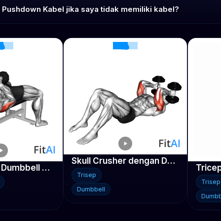
 Pushdown Kabel jika saya tidak memiliki kabel?
Skull Crusher dengan Dumbbell di Lantai
Bench Press Dumbbell Squeeze
Trisep
Trisep
Dumbbell
Dumbb