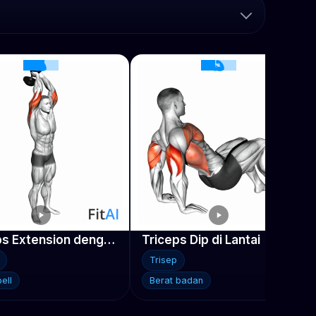
Triceps Extension dengan Dumbbell Berdiri
Triceps Dip di Lantai
Trisep
ell
Berat badan