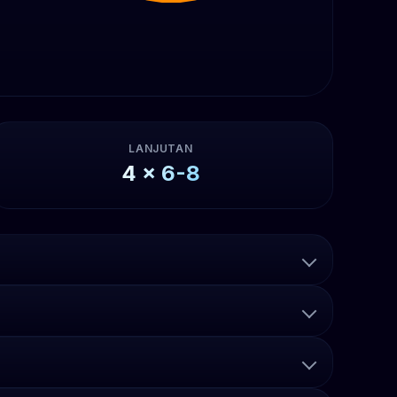
LANJUTAN
4
x
6-8