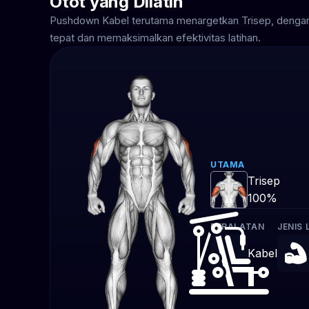
Otot yang Dilatih
Pushdown Kabel terutama menargetkan Trisep, dengan
tepat dan memaksimalkan efektivitas latihan.
UTAMA
Trisep
100%
PERALATAN
JENIS 
Kabel